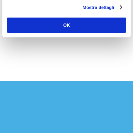
Risolve i problemi dei veicoli dotati di nuove
Mostra dettagli
tecnologie, soprattutto al loro sistema
propulsivo (l’azione mediante la quale un
OK
veicolo viene mantenuto in movimento) che è
collegato a delle centraline elettriche e ai
controlli informatici.
Richiesta informazioni
Per informazioni potete utilizzare i nostri contatti
diretti oppure compilare il modulo seguente.