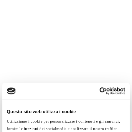
Autofficina elettrauto
L’elettrauto specializzato effettua tutti gli
interventi che riguardano il sistema
elettronico del veicolo.
Si occupa delle riparazioni di parti elettriche in
caso di guasto (sistema dei fari, antifurto,
Questo sito web utilizza i cookie
GPS, display, specchietti, sedili elettrici,
climatizzazione, chiusura centralizzata).
Utilizziamo i cookie per personalizzare i contenuti e gli annunci,
fornire le funzioni dei socialmedia e analizzare il nostro traffico.