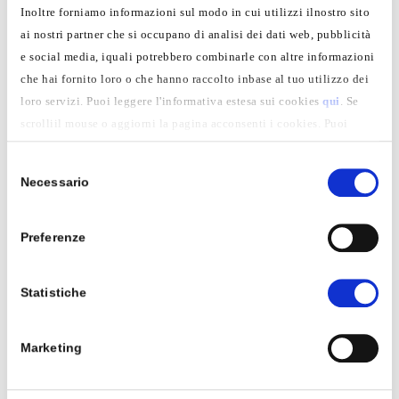
Inoltre forniamo informazioni sul modo in cui utilizzi ilnostro sito
ai nostri partner che si occupano di analisi dei dati web, pubblicità
e social media, iquali potrebbero combinarle con altre informazioni
che hai fornito loro o che hanno raccolto inbase al tuo utilizzo dei
loro servizi. Puoi leggere l'informativa estesa sui cookies
qui
. Se
scrolliil mouse o aggiorni la pagina acconsenti i cookies. Puoi
sempre revocare il consenso omodificarlo andando alla pagina dei
Selezione
cookies
.
Necessario
del
consenso
Preferenze
Autofficina meccatronica
Statistiche
Il meccatronico è la figura professionale che si
fonde con la figura del meccanico e
Marketing
dell’elettrauto.