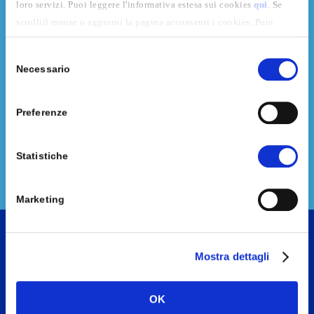
loro servizi. Puoi leggere l'informativa estesa sui cookies
qui
. Se
scrolliil mouse o aggiorni la pagina acconsenti i cookies. Puoi
sempre revocare il consenso omodificarlo andando alla pagina dei
Selezione
cookies
.
Necessario
del
consenso
(*) Per poter inviare la tua richiesta devi accettare l'utilizzo dei
Preferenze
tuoi dati secondo la
privacy policy
di questo sito web.
Ho letto e accetto la
Privacy Policy
(*)
Statistiche
Marketing
Mostra dettagli
OK